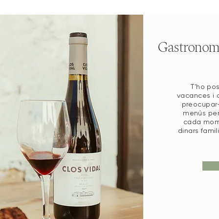
Gastronomia
T'ho pos
vacances i 
preocupar-
menús per
cada mome
dinars famil