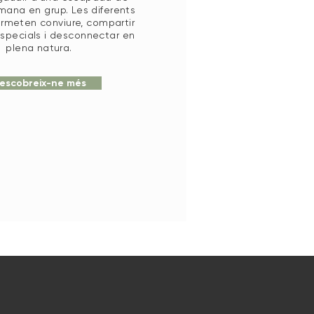
ana en grup. Les diferents
rmeten conviure, compartir
pecials i desconnectar en
plena natura.
escobreix-ne més