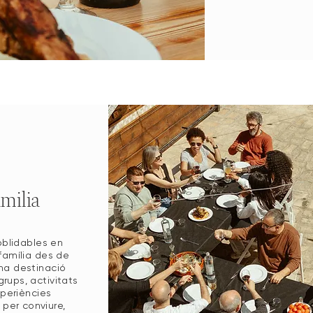
milia
blidables en
 família des de
na destinació
rups, activitats
xperiències
 per conviure,