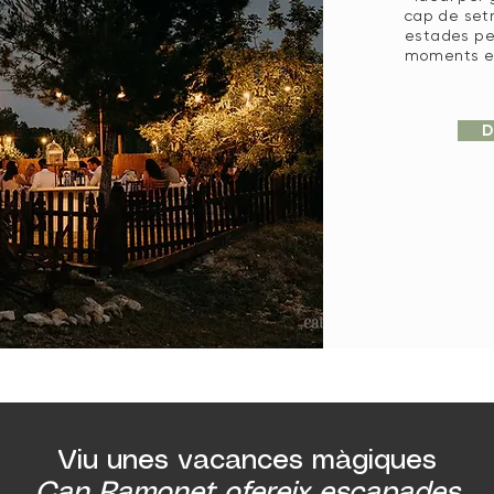
cap de setm
estades pe
moments es
D
Viu unes vacances màgiques
Can Ramonet ofereix escapades