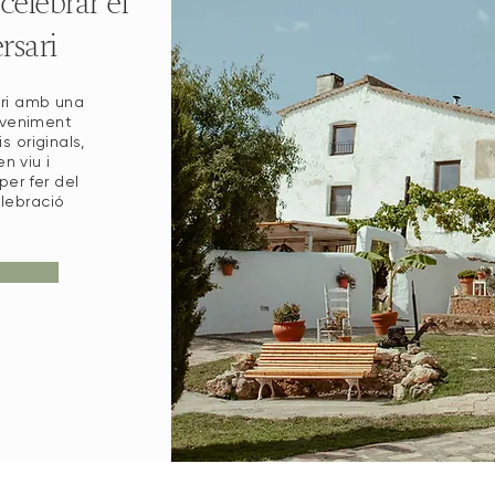
celebrar el
rsari
ari amb una
eveniment
s originals,
n viu i
per fer del
elebració