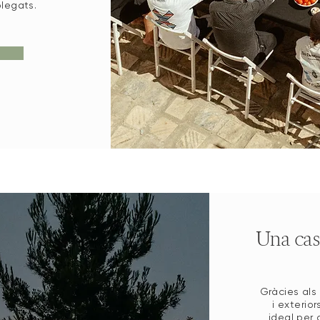
plegats.
Una casa
Reserva el teu casament amb nosaltres
Gràcies als 
i exterio
ideal per