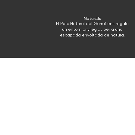
Naturals
El Parc Natural del Garraf ens regala
un entorn privilegiat per a una
escapada envoltada de natura.
Exclusivitat
Gaudeix de tots els espais de la
masia en exclusiva, amb total
privadesa i llibertat