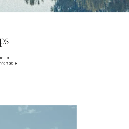
ps
ons o
nfortable.