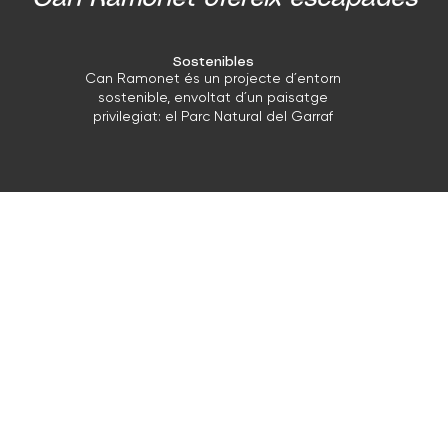
Sostenibles
Can Ramonet és un projecte d´entorn
sostenible, envoltat d´un paisatge
privilegiat: el Parc Natural del Garraf
3 cases amb
S
15 habitacions
S
de
a 
La finca compta amb 15