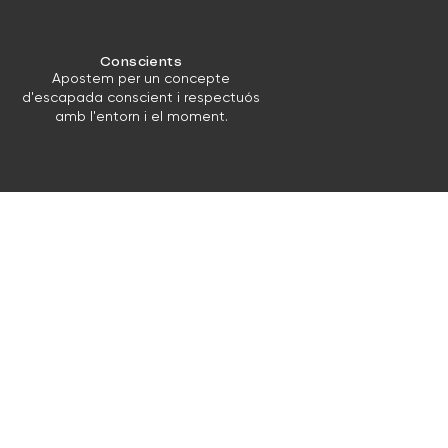
Conscients
Apostem per un concepte
d'escapada conscient i respectuós
amb l'entorn i el moment.
ala de festes
ala d'esdeveniments de més
 200m2 amb aire condicionat
la vostra disposició