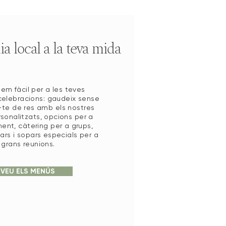
 local a la teva mida
em fàcil per a les teves
celebracions: gaudeix sense
te de res amb els nostres
sonalitzats, opcions per a
nt, càtering per a grups,
iars i sopars especials per a
grans reunions.
VEU ELS MENÚS