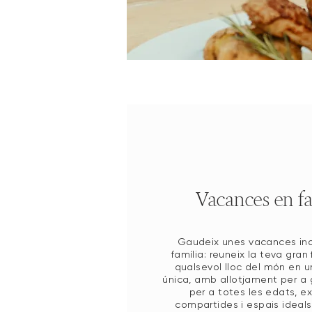
Vacances en fa
Gaudeix unes vacances ino
família: reuneix la teva gran
qualsevol lloc del món en u
única, amb allotjament per a g
per a totes les edats, e
compartides i espais ideals