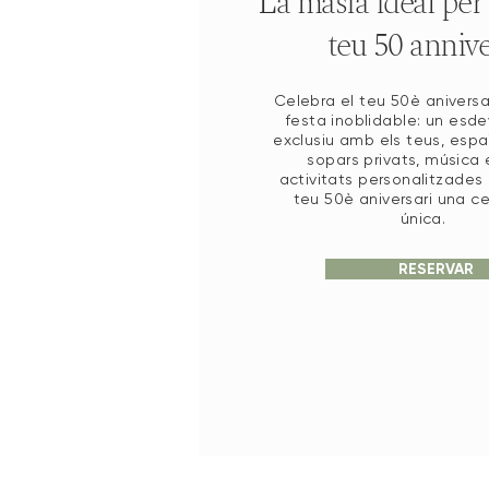
La masia ideal per 
teu 50 annive
Celebra el teu 50è anivers
festa inoblidable: un esd
exclusiu amb els teus, espai
sopars privats, música e
activitats personalitzades 
teu 50è aniversari una c
única.
RESERVAR