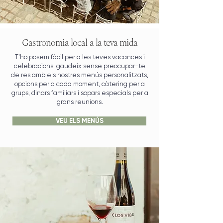
Gastronomia local a la teva mida
T'ho posem fàcil per a les teves vacances i
celebracions: gaudeix sense preocupar-te
de res amb els nostres menús personalitzats,
opcions per a cada moment, càtering per a
grups, dinars familiars i sopars especials per a
grans reunions.
VEU ELS MENÚS